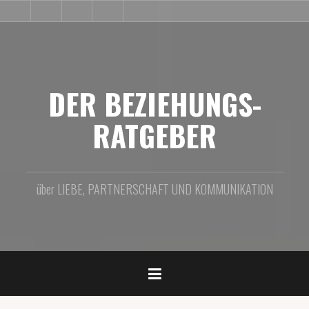
Zum
BLOG
PRODUKTE
IMPRESSUM
BEZIEHUNGS-
VIDEO
Inhalt
SHOP
springen
DER BEZIEHUNGS-
RATGEBER
über LIEBE, PARTNERSCHAFT UND KOMMUNIKATION