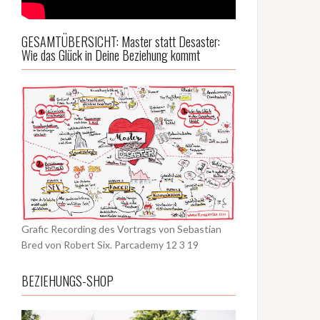
GESAMTÜBERSICHT: Master statt Desaster:
Wie das Glück in Deine Beziehung kommt
Grafic Recording des Vortrags von Sebastian
Bred von Robert Six. Parcademy 12 3 19
BEZIEHUNGS-SHOP