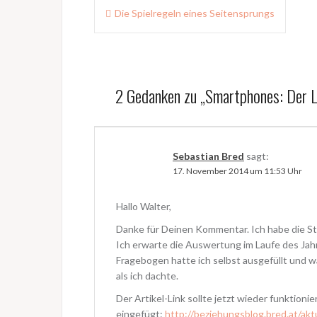
Beitragsnavigation
b
u
Die Spielregeln eines Seitensprungs
e
f
r
F
T
a
w
c
i
e
t
b
t
o
e
o
r
k
2 Gedanken zu „
Smartphones: Der Li
z
z
u
u
t
t
e
e
i
i
l
l
e
e
n
n
Sebastian Bred
sagt:
(
(
W
W
17. November 2014 um 11:53 Uhr
i
i
r
r
d
d
i
i
Hallo Walter,
n
n
n
n
e
e
Danke für Deinen Kommentar. Ich habe die Stud
u
u
e
e
Ich erwarte die Auswertung im Laufe des Jah
m
m
F
Fragebogen hatte ich selbst ausgefüllt und 
F
e
e
als ich dachte.
n
n
s
s
t
t
Der Artikel-Link sollte jetzt wieder funktionie
e
e
r
r
eingefügt:
http://beziehungsblog.bred.at/akt