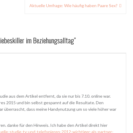
Aktuelle Umfrage: Wie häufig haben Paare Sex?
ebeskiller im Beziehungsalltag
“
ie aus dem Artikel entfernt, da sie nur bis 7.10. online war.
res 2015 und bin selbst gespannt auf die Resultate. Den
war überrascht, dass meine Handynutzung um so viele höher war
ren. danke für den Hinweis. Ich habe den Artikel direkt hier
uelle-studie-tv-und-telefonieren-2012-wichtiger-als-partner-