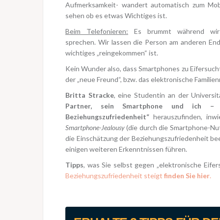
Aufmerksamkeit- wandert automatisch zum Mobi
sehen ob es etwas Wichtiges ist.
Beim Telefonieren:
Es brummt während wir
sprechen. Wir lassen die Person am anderen En
wichtiges „reingekommen“ ist.
Kein Wunder also, dass Smartphones zu Eifersucht 
der „neue Freund“, bzw. das elektronische Familie
Britta Stracke
, eine Studentin an der Universi
Partner, sein Smartphone und ich – D
Beziehungszufriedenheit“
herauszufinden, inwi
Smartphone-Jealousy
(die durch die Smartphone-Nut
die Einschätzung der Beziehungszufriedenheit beei
einigen weiteren Erkenntnissen führen.
Tipps
, was Sie selbst gegen „elektronische Eife
Beziehungszufriedenheit steigt
finden Sie hier
.