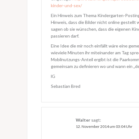
g
g
e
e
kinder-und-sex/
ö
ö
f
f
Ein Hinweis zum Thema Kindergarten-Posting.
f
f
n
n
Hinweis, dass die Bilder nicht online gestell
e
e
t
t
sagen ob sie wünschen, dass die eigenen Kin
)
)
passieren darf.
Eine Idee die mir noch einfällt wäre eine ge
wieviele Minuten ihr miteinander am Tag spre
Mobilnutzungs-Anteil ergibt ist die Paarkomm
gemeinsam zu definieren wo und wann ein „de
lG
Sebastian Bred
Walter
sagt:
12. November 2014 um 03:04 Uhr