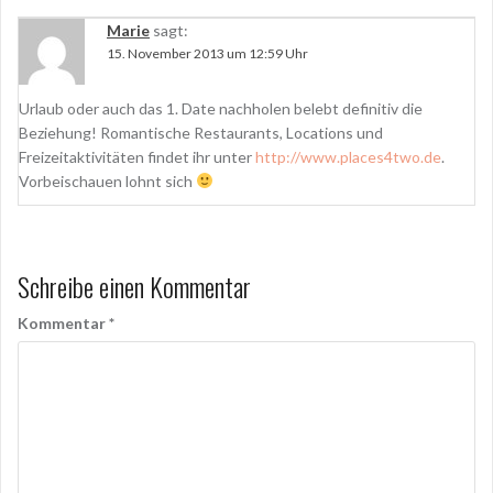
n
n
e
e
Marie
sagt:
u
u
e
e
15. November 2013 um 12:59 Uhr
m
m
F
F
e
e
n
n
Urlaub oder auch das 1. Date nachholen belebt definitiv die
s
s
t
t
Beziehung! Romantische Restaurants, Locations und
e
e
r
r
Freizeitaktivitäten findet ihr unter
http://www.places4two.de
.
g
g
Vorbeischauen lohnt sich
e
e
ö
ö
f
f
f
f
n
n
e
e
t
t
)
)
Schreibe einen Kommentar
Kommentar
*