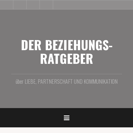
Zum
BLOG
PRODUKTE
IMPRESSUM
BEZIEHUNGS-
VIDEO
Inhalt
SHOP
springen
DER BEZIEHUNGS-
RATGEBER
über LIEBE, PARTNERSCHAFT UND KOMMUNIKATION