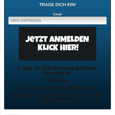
TRAGE DICH EIN!
Email
3 Tipps, die Deine Beziehung bereichern.
Basierend auf
(1) Studien,
(2) meiner Erfahrung als Mediator und
(3) Umfragen mit glücklichen Paaren. Viel Spaß
beim Ausprobieren!