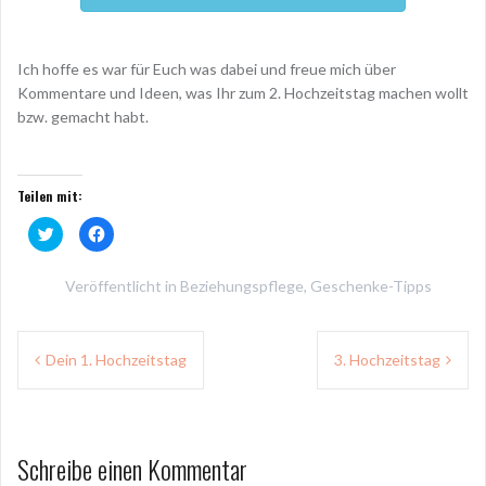
Ich hoffe es war für Euch was dabei und freue mich über
Kommentare und Ideen, was Ihr zum 2. Hochzeitstag machen wollt
bzw. gemacht habt.
Teilen mit:
K
K
l
l
i
i
c
c
k
k
Veröffentlicht in
Beziehungspflege
,
Geschenke-Tipps
,
,
u
u
m
m
Beitragsnavigation
ü
a
b
u
Dein 1. Hochzeitstag
3. Hochzeitstag
e
f
r
F
T
a
w
c
i
e
t
b
t
o
e
o
Schreibe einen Kommentar
r
k
z
z