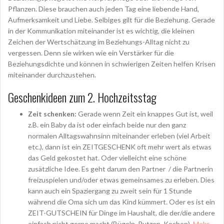
Pflanzen. Diese brauchen auch jeden Tag eine liebende Hand,
Aufmerksamkeit und Liebe. Selbiges gilt für die Beziehung. Gerade
in der Kommunikation miteinander ist es wichtig, die kleinen
Zeichen der Wertschätzung im Beziehungs-Alltag nicht zu
vergessen. Denn sie wirken wie ein Verstärker für die
Beziehungsdichte und können in schwierigen Zeiten helfen Krisen
miteinander durchzustehen.
Geschenkideen zum 2. Hochzeitsstag
Zeit schenken:
Gerade wenn Zeit ein knappes Gut ist, weil
z.B. ein Baby da ist oder einfach beide nur den ganz
normalen Alltagswahnsinn miteinander erleben (viel Arbeit
etc.), dann ist ein ZEITGESCHENK oft mehr wert als etwas
das Geld gekostet hat. Oder vielleicht eine schöne
zusätzliche Idee. Es geht darum den Partner / die Partnerin
freizuspielen und/oder etwas gemeinsames zu erleben. Dies
kann auch ein Spaziergang zu zweit sein für 1 Stunde
während die Oma sich um das Kind kümmert. Oder es ist ein
ZEIT-GUTSCHEIN für Dinge im Haushalt, die der/die andere
einfach nicht gerne macht (Bügeln, Putzen, Kochen).
Mehr