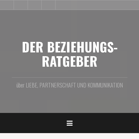
Zum
BLOG
PRODUKTE
IMPRESSUM
BEZIEHUNGS-
VIDEO
Inhalt
SHOP
springen
DER BEZIEHUNGS-
RATGEBER
über LIEBE, PARTNERSCHAFT UND KOMMUNIKATION